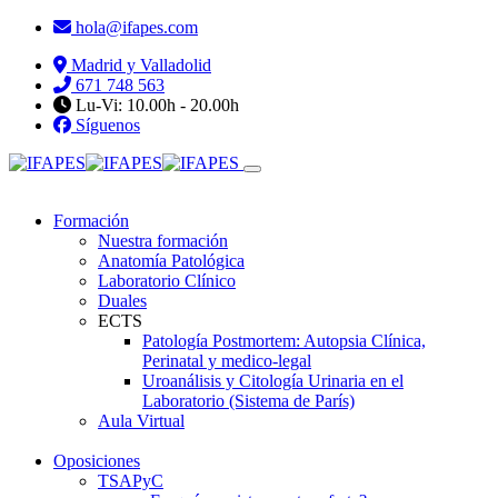
hola@ifapes.com
Madrid y Valladolid
671 748 563
Lu-Vi: 10.00h - 20.00h
Síguenos
Formación
Nuestra formación
Anatomía Patológica
Laboratorio Clínico
Duales
ECTS
Patología Postmortem: Autopsia Clínica,
Perinatal y medico-legal
Uroanálisis y Citología Urinaria en el
Laboratorio (Sistema de París)
Aula Virtual
Oposiciones
TSAPyC