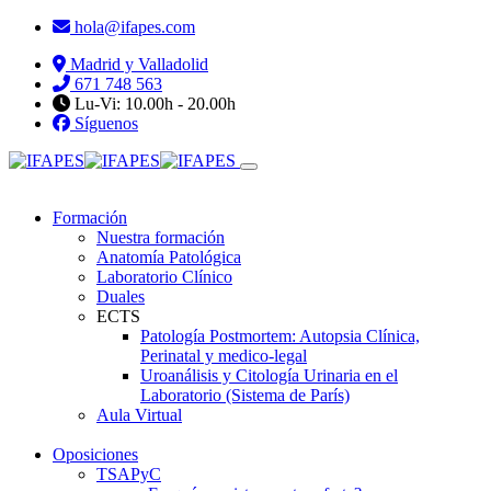
hola@ifapes.com
Madrid y Valladolid
671 748 563
Lu-Vi: 10.00h - 20.00h
Síguenos
Formación
Nuestra formación
Anatomía Patológica
Laboratorio Clínico
Duales
ECTS
Patología Postmortem: Autopsia Clínica,
Perinatal y medico-legal
Uroanálisis y Citología Urinaria en el
Laboratorio (Sistema de París)
Aula Virtual
Oposiciones
TSAPyC