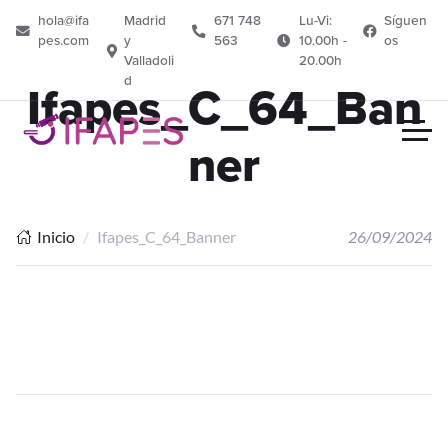
hola@ifa
Madrid
671 748
Lu-Vi:
Síguen
pes.com
y
563
10.00h -
os
Valladoli
20.00h
d
Ifapes_C_64_Ban
ner
Inicio
Ifapes_C_64_Banner
26/09/2024