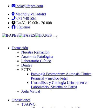
hola@ifapes.com
Madrid y Valladolid
671 748 563
Lu-Vi: 10.00h - 20.00h
Síguenos
Formación
Nuestra formación
Anatomía Patológica
Laboratorio Clínico
Duales
ECTS
Patología Postmortem: Autopsia Clínica,
Perinatal y medico-legal
Uroanálisis y Citología Urinaria en el
Laboratorio (Sistema de París)
Aula Virtual
Oposiciones
TSAPyC