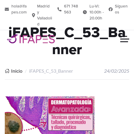
hola@ifa
Madrid
671 748
Lu-Vi:
Síguen
pes.com
y
563
10.00h -
os
Valladoli
20.00h
d
iFAPES_C_53_Ba
nner
Inicio
iFAPES_C_53_Banner
24/02/2025