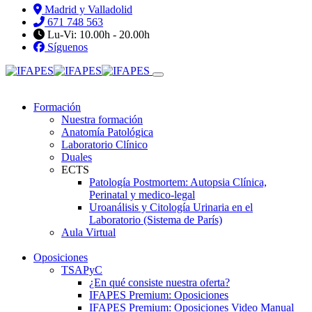
Madrid y Valladolid
671 748 563
Lu-Vi: 10.00h - 20.00h
Síguenos
Formación
Nuestra formación
Anatomía Patológica
Laboratorio Clínico
Duales
ECTS
Patología Postmortem: Autopsia Clínica,
Perinatal y medico-legal
Uroanálisis y Citología Urinaria en el
Laboratorio (Sistema de París)
Aula Virtual
Oposiciones
TSAPyC
¿En qué consiste nuestra oferta?
IFAPES Premium: Oposiciones
IFAPES Premium: Oposiciones Video Manual