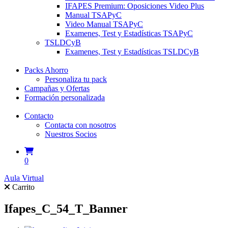
IFAPES Premium: Oposiciones Video Plus
Manual TSAPyC
Video Manual TSAPyC
Examenes, Test y Estadísticas TSAPyC
TSLDCyB
Examenes, Test y Estadísticas TSLDCyB
Packs Ahorro
Personaliza tu pack
Campañas y Ofertas
Formación personalizada
Contacto
Contacta con nosotros
Nuestros Socios
0
Aula Virtual
Carrito
Ifapes_C_54_T_Banner