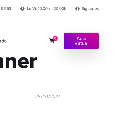
48 563
Lu-Vi: 10.00h - 20.00h
Síguenos
Aula
0
ada
Virtual
nner
29/10/2024