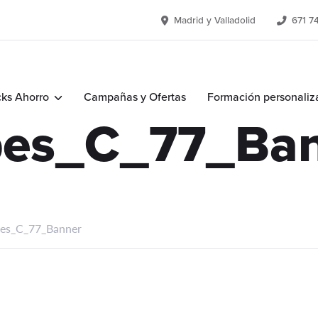
Madrid y Valladolid
671 7
ks Ahorro
Campañas y Ofertas
Formación personaliz
pes_C_77_Ba
pes_C_77_Banner