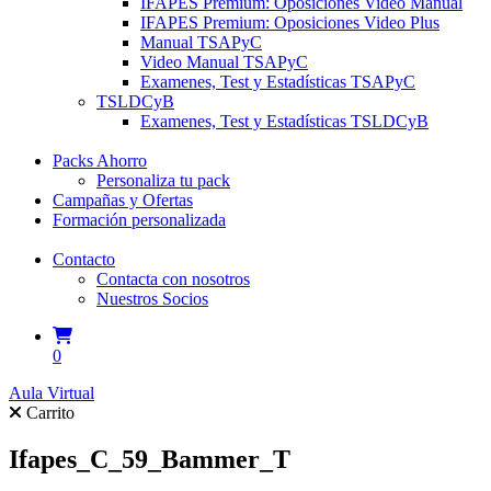
IFAPES Premium: Oposiciones Video Manual
IFAPES Premium: Oposiciones Video Plus
Manual TSAPyC
Video Manual TSAPyC
Examenes, Test y Estadísticas TSAPyC
TSLDCyB
Examenes, Test y Estadísticas TSLDCyB
Packs Ahorro
Personaliza tu pack
Campañas y Ofertas
Formación personalizada
Contacto
Contacta con nosotros
Nuestros Socios
0
Aula Virtual
Carrito
Ifapes_C_59_Bammer_T