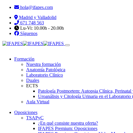
hola@ifapes.com
Madrid y Valladolid
671 748 563
Lu-Vi: 10.00h - 20.00h
Síguenos
Formación
Nuestra formación
Anatomía Patológica
Laboratorio Clínico
Duales
ECTS
Patología Postmortem: Autopsia Clínica, Perinatal
Uroanálisis y Citología Urinaria en el Laboratorio 
Aula Virtual
Oposiciones
TSAPyC
¿En qué consiste nuestra oferta?
IFAPES Premium: Oposiciones