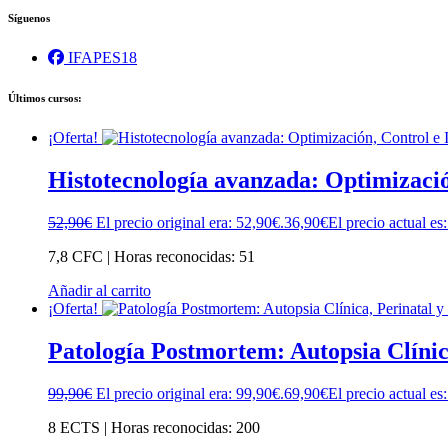
Síguenos
IFAPES18
Últimos cursos:
¡Oferta!
Histotecnología avanzada: Optimizació
52,90
€
El precio original era: 52,90€.
36,90
€
El precio actual es
7,8 CFC | Horas reconocidas: 51
Añadir al carrito
¡Oferta!
Patología Postmortem: Autopsia Clínic
99,90
€
El precio original era: 99,90€.
69,90
€
El precio actual es
8 ECTS | Horas reconocidas: 200