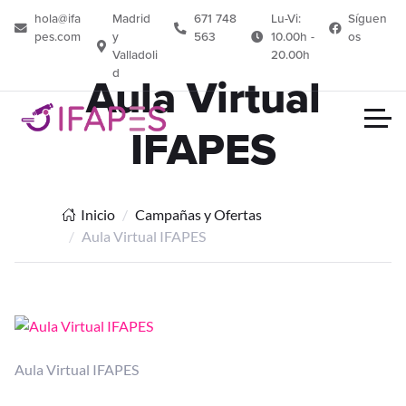
hola@ifa
Madrid
671 748
Lu-Vi:
Síguen
pes.com
y
563
10.00h -
os
Valladoli
20.00h
d
Aula Virtual
IFAPES
Inicio
Campañas y Ofertas
Aula Virtual IFAPES
Aula Virtual IFAPES