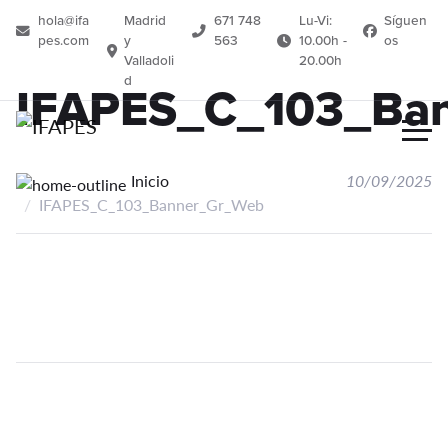
hola@ifa
Madrid
671 748
Lu-Vi:
Síguen
pes.com
y
563
10.00h -
os
Valladoli
20.00h
d
IFAPES_C_103_Ba
Inicio
10/09/2025
IFAPES_C_103_Banner_Gr_Web