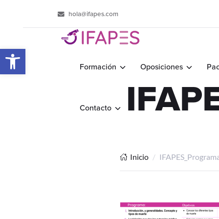
hola@ifapes.com
Abrir barra de herramientas
Formación
Oposiciones
Pac
IFAP
Contacto
Inicio
IFAPES_Program