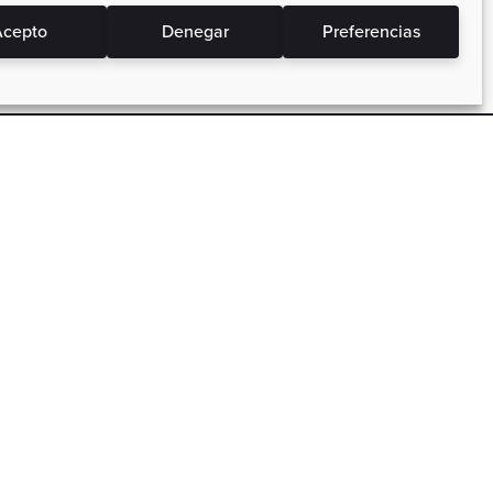
cepto
Denegar
Preferencias
Precios Actos a tu Bolsillo
 los
Precios bajos, packs de cursos y
campañas, ahorra siempre.