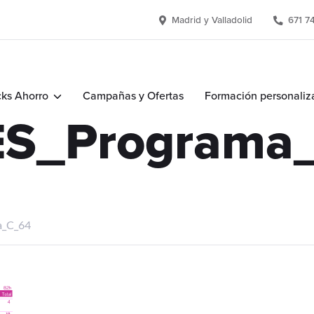
Madrid y Valladolid
671 7
ks Ahorro
Campañas y Ofertas
Formación personaliz
ES_Programa
a_C_64