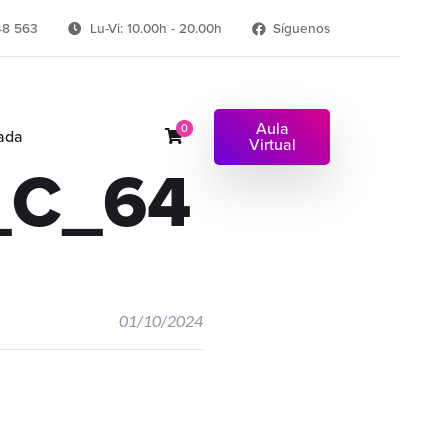
48 563
Lu-Vi: 10.00h - 20.00h
Síguenos
Aula
0
ada
Virtual
_C_64
01/10/2024