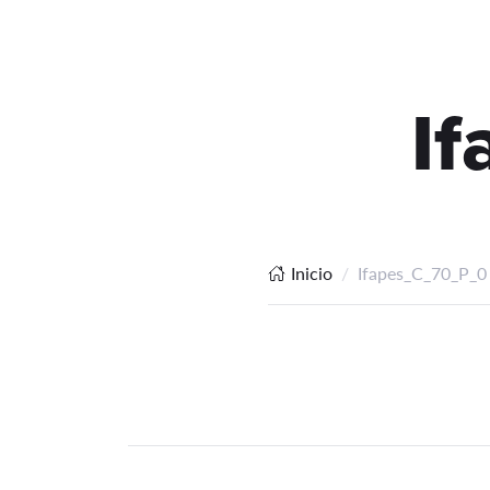
I
Inicio
Ifapes_C_70_P_0