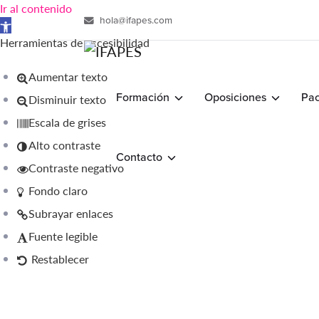
Ir al contenido
hola@ifapes.com
Abrir barra de herramientas
Herramientas de accesibilidad
Aumentar texto
Formación
Oposiciones
Pac
Disminuir texto
Escala de grises
Alto contraste
Contacto
Contraste negativo
Fondo claro
Subrayar enlaces
Fuente legible
Restablecer