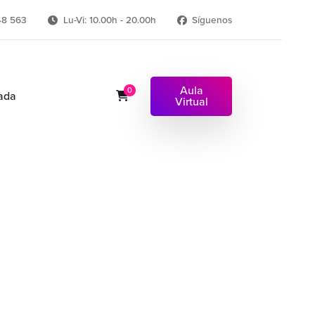
48 563
Lu-Vi: 10.00h - 20.00h
Síguenos
Aula
0
ada
Virtual