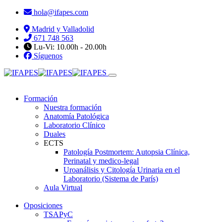
hola@ifapes.com
Madrid y Valladolid
671 748 563
Lu-Vi: 10.00h - 20.00h
Síguenos
Formación
Nuestra formación
Anatomía Patológica
Laboratorio Clínico
Duales
ECTS
Patología Postmortem: Autopsia Clínica,
Perinatal y medico-legal
Uroanálisis y Citología Urinaria en el
Laboratorio (Sistema de París)
Aula Virtual
Oposiciones
TSAPyC