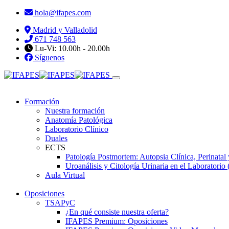
hola@ifapes.com
Madrid y Valladolid
671 748 563
Lu-Vi: 10.00h - 20.00h
Síguenos
Formación
Nuestra formación
Anatomía Patológica
Laboratorio Clínico
Duales
ECTS
Patología Postmortem: Autopsia Clínica, Perinatal
Uroanálisis y Citología Urinaria en el Laboratorio 
Aula Virtual
Oposiciones
TSAPyC
¿En qué consiste nuestra oferta?
IFAPES Premium: Oposiciones