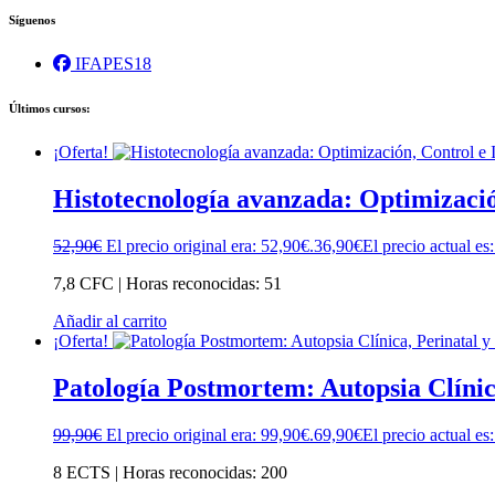
Síguenos
IFAPES18
Últimos cursos:
¡Oferta!
Histotecnología avanzada: Optimizació
52,90
€
El precio original era: 52,90€.
36,90
€
El precio actual es
7,8 CFC | Horas reconocidas: 51
Añadir al carrito
¡Oferta!
Patología Postmortem: Autopsia Clínic
99,90
€
El precio original era: 99,90€.
69,90
€
El precio actual es
8 ECTS | Horas reconocidas: 200