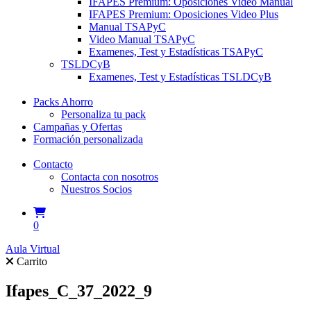
IFAPES Premium: Oposiciones Video Manual
IFAPES Premium: Oposiciones Video Plus
Manual TSAPyC
Video Manual TSAPyC
Examenes, Test y Estadísticas TSAPyC
TSLDCyB
Examenes, Test y Estadísticas TSLDCyB
Packs Ahorro
Personaliza tu pack
Campañas y Ofertas
Formación personalizada
Contacto
Contacta con nosotros
Nuestros Socios
0
Aula Virtual
Carrito
Ifapes_C_37_2022_9