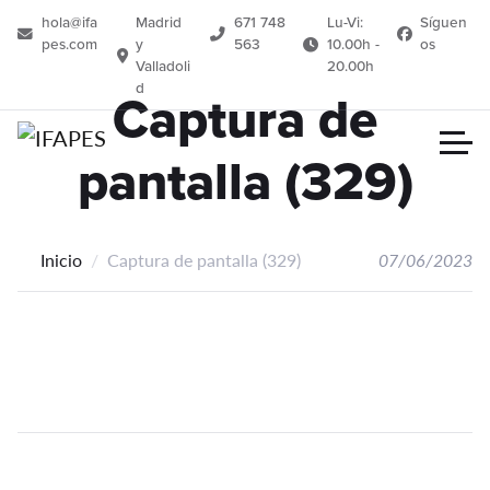
hola@ifa
Madrid
671 748
Lu-Vi:
Síguen
pes.com
y
563
10.00h -
os
Valladoli
20.00h
d
Captura de
pantalla (329)
Inicio
Captura de pantalla (329)
07/06/2023