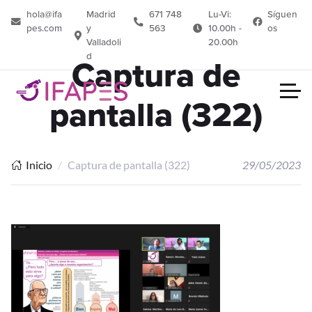
hola@ifa
Madrid
671 748
Lu-Vi:
Síguen
pes.com
y
563
10.00h -
os
Valladoli
20.00h
d
Captura de
pantalla (322)
Inicio
Captura de pantalla (322)
29/05/2023