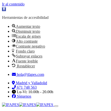
Ir al contenido
Abrir barra de herramientas
Herramientas de accesibilidad
Aumentar texto
Disminuir texto
Escala de grises
Alto contraste
Contraste negativo
Fondo claro
Subrayar enlaces
Fuente legible
Restablecer
hola@ifapes.com
Madrid y Valladolid
671 748 563
Lu-Vi: 10.00h - 20.00h
Síguenos