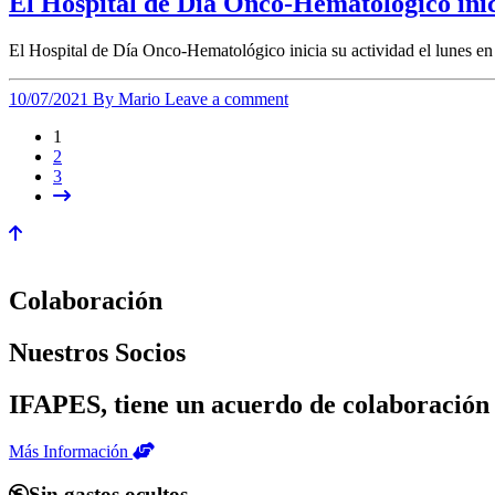
El Hospital de Día Onco-Hematológico inic
El Hospital de Día Onco-Hematológico inicia su actividad el lunes e
10/07/2021
By Mario
Leave a comment
Paginación
1
2
de
3
entradas
Colaboración
Nuestros Socios
IFAPES, tiene un acuerdo de colaboración 
Más Información
Sin gastos ocultos